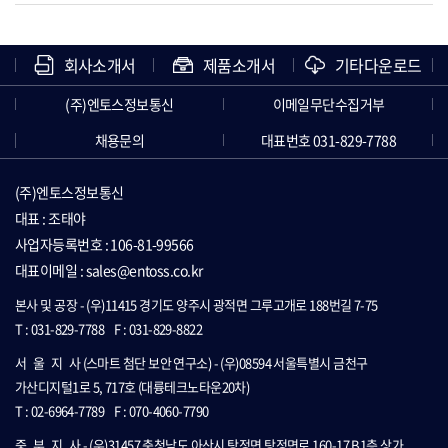
회사소개서
제품소개서
기타다운로드
(주)엔토스정보통신
이메일무단수집거부
채용문의
대표번호 031-829-7788
(주)엔토스정보통신
대표 : 조태야
사업자등록번호 : 106-81-99566
대표이메일 : sales@entoss.co.kr
본사 및 공장 - (우)11415 경기도 양주시 광적면 그루고개로 188번길 7-75
T : 031-829-7788
F : 031-829-8822
서
울
지
사 (스마트 첨단 보안 연구소) - (우)08594 서울특별시 금천구
가산디지털1로 5, 717호 (대륭테크노타운20차)
T : 02-6964-7789
F : 070-4060-7790
중
부
지
사 - (우)31457 충청남도 아산시 탕정면 탕정면로 160-17 B1층 상가