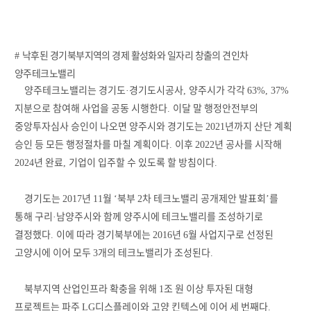
낙후된 경기북부지역의 경제 활성화와 일자리 창출의 견인차
#
양주테크노밸리
양주테크노밸리는 경기도
경기도시공사
양주시가 각각
·
,
63%, 37%
지분으로 참여해 사업을 공동 시행한다
이달 말 행정안전부의
.
중앙투자심사 승인이 나오면 양주시와 경기도는
년까지 산단 계획
2021
승인 등 모든 행정절차를 마칠 계획이다
이후
년 공사를 시작해
.
2022
년 완료
기업이 입주할 수 있도록 할 방침이다
2024
,
.
경기도는
년
월
북부
차 테크노밸리 공개제안 발표회
를
2017
11
‘
2
’
통해 구리
남양주시와 함께 양주시에 테크노밸리를 조성하기로
·
결정했다
이에 따라 경기북부에는
년
월 사업지구로 선정된
.
2016
6
고양시에 이어 모두
개의 테크노밸리가 조성된다
3
.
북부지역 산업인프라 확충을 위해
조 원 이상 투자된 대형
1
프로젝트는 파주
디스플레이와 고양 킨텍스에 이어 세 번째다
LG
.