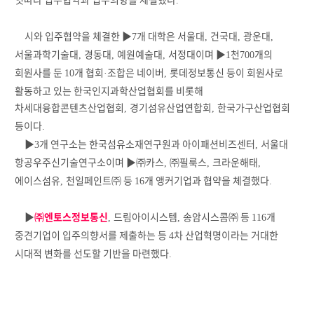
.
시와 입주협약을 체결한
▶
개 대학은 서울대
건국대
광운대
7
,
,
,
서울과학기술대
경동대
예원예술대
서정대이며
▶
천
개의
,
,
,
1
700
회원사를 둔
개 협회
조합은 네이버
롯데정보통신 등이 회원사로
10
·
,
활동하고 있는 한국인지과학산업협회를 비롯해
차세대융합콘텐츠산업협회
경기섬유산업연합회
한국가구산업협회
,
,
등이다
.
▶
개 연구소는 한국섬유소재연구원과 아이패션비즈센터
서울대
3
,
항공우주신기술연구소이며
▶㈜
카스
㈜
필룩스
크라운해태
,
,
,
에이스섬유
천일페인트
㈜
등
개 앵커기업과 협약을 체결했다
,
16
.
▶
㈜
엔토스정보통신
드림아이시스템
송암시스콤
㈜
등
개
,
,
116
중견기업이 입주의향서를 제출하는 등
차 산업혁명이라는 거대한
4
시대적 변화를 선도할 기반을 마련했다
.