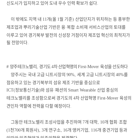
신도시가 입지하고 있어 도내 우수 인력 확보가 쉽다
.
이 밖에도 지역 내
개
올
월 기준
산업단지가 위치하는 등 풍부한
11
(
1
)
제조업과 뿌리기술산업 기반은 융
복합 소비재 서비스산업의 토대를
·
이루고 있어 경기북부 발전의 신성장 거점이자 제조업 혁신의 최적지가
될 전망이다
.
양주테크노밸리
경기도
차 산업혁명의
육성을 선도하다
#
,
4
First-Mover
양주시는 국내 고급 니트시장의
세계 고급 니트시장의
를
90%,
40%
점유하고 있는 경기북부의 섬유 제조 기반을 중심으로
정보통신기술
와 섬유
패션의
산업 중심의
ICT(
)
·
Smart Wearable
테크노밸리를 조성함으로써 경기도의
차 산업혁명
육성의
4
First-Mover
견인차 역할에 전력을 다할 예정이다
.
그동안 테크노밸리 조성사업을 추진하며
개 대학
개 협회
조합
7
, 10
·
천
개 회원사
개 연구소
개 앵커기업
개 중견기업 등과
(1
700
), 3
, 16
, 116
잇따라 입주협약과 입주의향을 체결했다