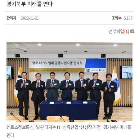
경기북부 미래를 연다
관리자
2022-11-21
조회수
5,107
첨부파일
(
1
)
엔토스정보통신
발판 다지는
섬유산업
신성장 거점
경기북부 미래를
,
IT·
‘
’
연다