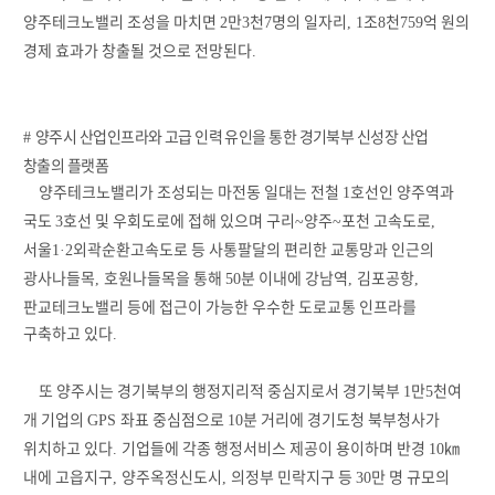
양주테크노밸리 조성을 마치면
만
천
명의 일자리
조
천
억 원의
2
3
7
, 1
8
759
경제 효과가 창출될 것으로 전망된다
.
양주시 산업인프라와 고급 인력 유인을 통한 경기북부 신성장 산업
#
창출의 플랫폼
양주테크노밸리가 조성되는 마전동 일대는 전철
호선인 양주역과
1
국도
호선 및 우회도로에 접해 있으며 구리
양주
포천 고속도로
3
~
~
,
서울
외곽순환고속도로 등 사통팔달의 편리한 교통망과 인근의
1·2
광사나들목
호원나들목을 통해
분 이내에 강남역
김포공항
,
50
,
,
판교테크노밸리 등에 접근이 가능한 우수한 도로교통 인프라를
구축하고 있다
.
또 양주시는 경기북부의 행정지리적 중심지로서 경기북부
만
천여
1
5
개 기업의
좌표 중심점으로
분 거리에 경기도청 북부청사가
GPS
10
위치하고 있다
기업들에 각종 행정서비스 제공이 용이하며 반경
㎞
.
10
내에 고읍지구
양주옥정신도시
의정부 민락지구 등
만 명 규모의
,
,
30