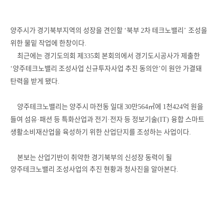
양주시가 경기북부지역의 성장을 견인할
북부
차 테크노밸리
조성을
‘
2
’
위한 물밑 작업에 한창이다
.
최근에는 경기도의회 제
회 본회의에서 경기도시공사가 제출한
335
양주테크노밸리 조성사업 신규투자사업 추진 동의안
이 원안 가결돼
‘
’
탄력을 받게 됐다
.
양주테크노밸리는 양주시 마전동 일대
만
㎡
에
천
억 원을
30
564
1
424
들여 섬유
패션 등 특화산업과 전기
전자 등 정보기술
융합 스마트
·
·
(IT)
생활소비재산업을 육성하기 위한 산업단지를 조성하는 사업이다
.
본보는 산업기반이 취약한 경기북부의 신성장 동력이 될
양주테크노밸리 조성사업의 추진 현황과 청사진을 알아본다
.