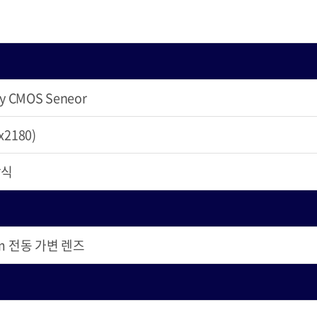
ny CMOS Seneor
x2180)
방식
1mm 전동 가변 렌즈