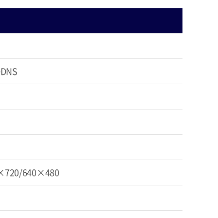
DDNS
0×720/640×480