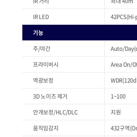
IR 거리
최대 40m
IR LED
42PCS(Hi-
기능
주/야간
Auto/Day(
프라이버시
Area On/Of
역광보정
WDR(120d
3D 노이즈 제거
1~100
안개보정/HLC/DLC
지원
움직임감지
432구역(On/