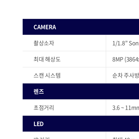
CAMERA
촬상소자
1/1.8” So
최대 해상도
8MP (3864
스캔 시스템
순차 주사
렌즈
초점거리
3.6 ~ 1
LED