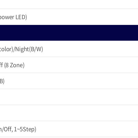
power LED)
color)/Night(B/W)
f (8 Zone)
B)
Off, 1~5Step)