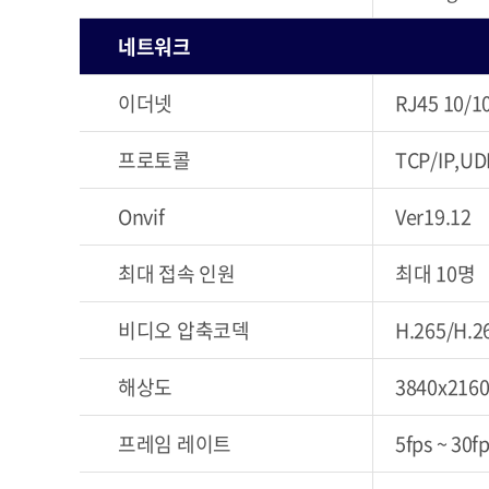
네트워크
이더넷
RJ45 10/1
프로토콜
TCP/IP,UD
Onvif
Ver19.12
최대 접속 인원
최대 10명
비디오 압축코덱
H.265/H.
해상도
3840x216
프레임 레이트
5fps ~ 30fp