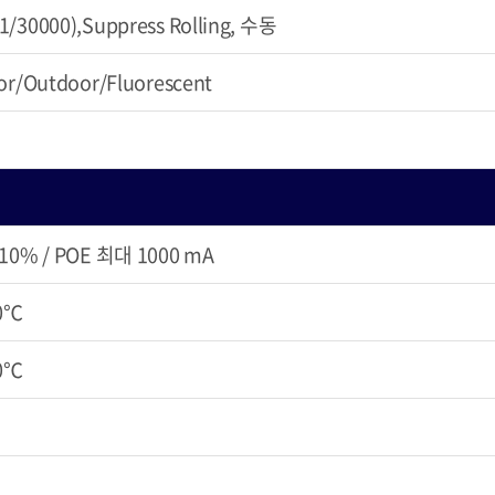
/30000),Suppress Rolling, 수동
or/Outdoor/Fluorescent
±10% / POE 최대 1000 mA
40℃
60℃