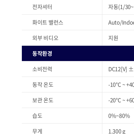
전자셔터
자동(1/30~1
화이트 밸런스
Auto/Indo
외부 비디오
지원
동작환경
소비전력
DC12[V] 
동작 온도
-10℃ ~ +
보관 온도
-20℃ ~ +
습도
0%~80%
무게
1.300 g