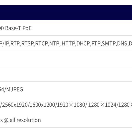
00 Base-T PoE
P/IP,RTP,RTSP,RTCP,NTP, HTTP,DHCP,FTP,SMTP,DNS,
264/MJPEG
0/2560x1920/1600x1200/1920×1080/ 1280×1024/128
s @ all resolution