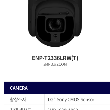
ENP-T2336LRW(T)
2MP 36x ZOOM
CAMERA
촬상소자
1/2” Sony CMOS Sensor