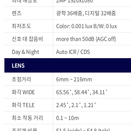
최대 해상도
2MP 1920x1080
렌즈
광학 36배줌, 디지털 32배줌
최저조도
Color: 0.001 lux B/W: 0 lux
신호 대 잡음비
more than 50dB (AGC off)
Day & Night
Auto ICR / CDS
LENS
초점거리
6mm ~ 216mm
화각 WIDE
65.56˚, 58.44˚, 34.11˚
화각 TELE
2.45˚, 2.1˚, 1.21˚
최소 작동 거리
0.1 ~ 10m
조리개 비율
F1.5 (wide) ~ F4.8 (tele)